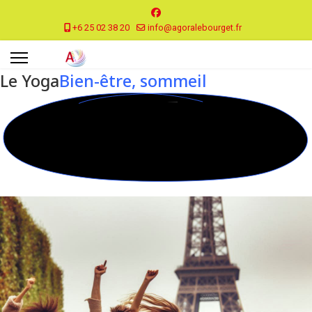
+6 25 02 38 20
info@agoralebourget.fr
Le Yoga
Bien-être, sommeil