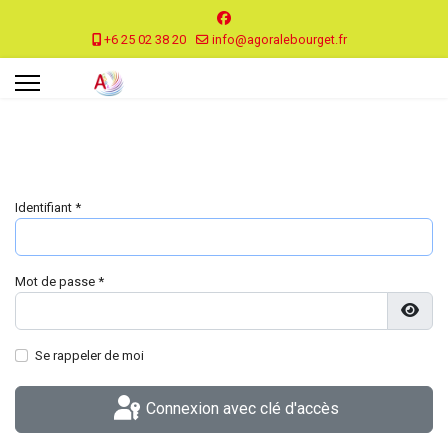
+6 25 02 38 20
info@agoralebourget.fr
Identifiant
*
Mot de passe
*
Affic
Se rappeler de moi
Connexion avec clé d'accès