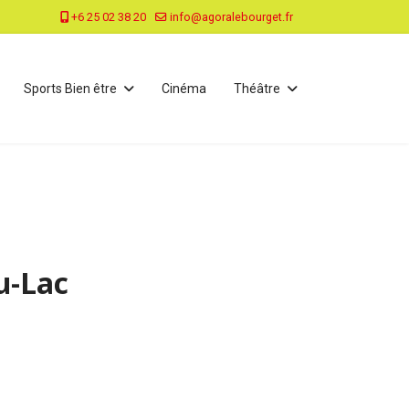
+6 25 02 38 20
info@agoralebourget.fr
Sports Bien être
Cinéma
Théâtre
du-Lac